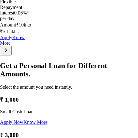
Flexible
Repayment
Interest
0.06%*
per day
Amount
₹10k to
₹5 Lakhs
Apply
Know
More
Get a Personal Loan for Different
Amounts.
Select the amount you need instantly.
₹ 1,000
Small Cash Loan
Apply Now
Know More
₹ 3,000