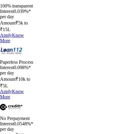
100% transparent
Interest
0.039%*
per day
Amount
₹5k to
₹15L
Apply
Know
More
Paperless Process
Interest
0.098%*
per day
Amount
₹10k to
₹5L
Apply
Know
More
No Prepayment
Interest
0.0548%*
per day