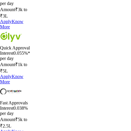
per day
Amount
₹3k to
₹3L
Apply
Know
More
Quick Approval
Interest
0.055%*
per day
Amount
₹1k to
₹5L
Apply
Know
More
Fast Approvals
Interest
0.038%
per day
Amount
₹5k to
₹2.5L