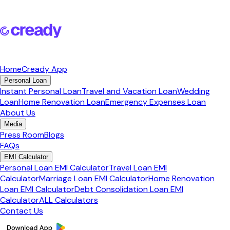
Home
Cready App
Personal Loan
Instant Personal Loan
Travel and Vacation Loan
Wedding
Loan
Home Renovation Loan
Emergency Expenses Loan
About Us
Media
Press Room
Blogs
FAQs
EMI Calculator
Personal Loan EMI Calculator
Travel Loan EMI
Calculator
Marriage Loan EMI Calculator
Home Renovation
Loan EMI Calculator
Debt Consolidation Loan EMI
Calculator
ALL Calculators
Contact Us