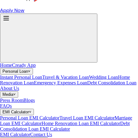
Apply Now
Home
Cready App
Personal Loan
˅
Instant Personal Loan
Travel & Vacation Loan
Wedding Loan
Home
Renovation Loan
Emergency Expenses Loan
Debt Consolidation Loan
About Us
Media
˅
Press Room
Blogs
FAQs
EMI Calculator
˅
Personal Loan EMI Calculator
Travel Loan EMI Calculator
Marriage
Loan EMI Calculator
Home Renovation Loan EMI Calculator
Debt
Consolidation Loan EMI Calculator
EMI Calculator
Contact Us