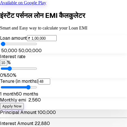
Available on Google Play
इंस्टेंट पर्सनल लोन EMI कैलकुलेटर
Smart and Easy way to calculate your Loan EMI
Loan amount
₹ 50,000
₹ 50,00,000
Interest rate
%
0%
50%
Tenure
(in months)
1 month
60 months
Monthly emi
₹
2,560
Apply Now
Principal Amount
₹
100,000
Interest Amount
₹
22,880