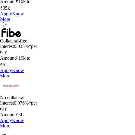
Amount
₹10k to
₹35k
Apply
Know
More
Collateral-free
Interest
0.035%*per
day
Amount
₹10k to
₹5L
Apply
Know
More
No collateral
Interest
0.076%*per
day
Amount
₹3L
Apply
Know
More