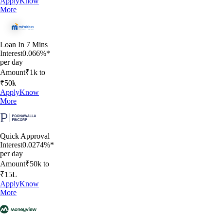
Apply
Know
More
Loan In 7 Mins
Interest
0.066%*
per day
Amount
₹1k to
₹50k
Apply
Know
More
Quick Approval
Interest
0.0274%*
per day
Amount
₹50k to
₹15L
Apply
Know
More