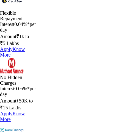
Flexible
Repayment
Interest
0.04%*per
day
Amount
₹1k to
₹5 Lakhs
Apply
Know
More
No Hidden
Charges
Interest
0.05%*per
day
Amount
₹50K to
₹15 Lakhs
Apply
Know
More